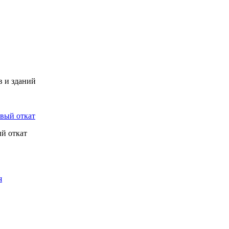
в и зданий
й откат