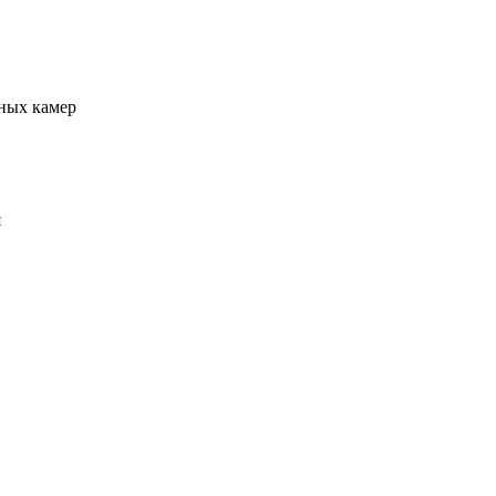
ьных камер
я