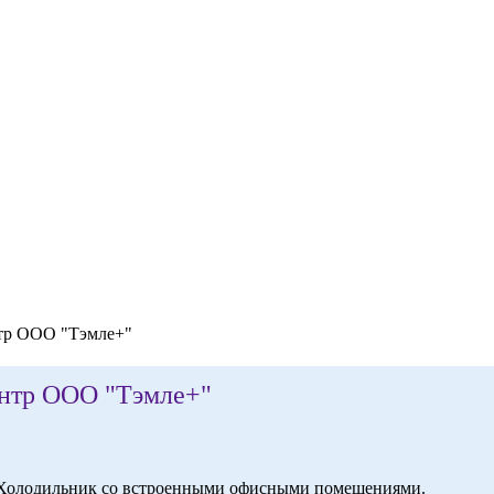
тр ООО "Тэмле+"
ентр ООО "Тэмле+"
Холодильник со встроенными офисными помещениями.